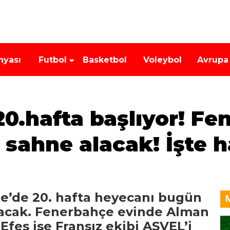
nyası
Futbol
Basketbol
Voleybol
Avrupa
0.hafta başlıyor! F
 sahne alacak! İşte h
ue’de 20. hafta heyecanı bugün
acak. Fenerbahçe evinde Alman
Efes ise Fransız ekibi ASVEL’i