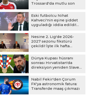
Trossard'da mutlu son
Eski futbolcu Nihat
Kahveci'nin eşine şiddet
uyguladığı iddia edildi!
Eşinden açıklama geldi
Nesine 2. Lig'de 2026-
2027 sezonu fikstürü
çekildi! İşte ilk hafta
maçları
Dünya Kupası hüsranı
sonrası Hırvatistan'da
direksiyon yeniden Slaven
Bilic'in!
Nabil Fekir'den Çorum
FK'ya astronomik fatura:
Transferde maaş çıkmazı