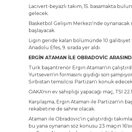
Lacivert-beyazlı takım, 15. basamakta bulun
gelecek.
Basketbol Gelişim Merkezi'nde oynanacak 
başlayacak.
Ligin geride kalan bölümünde 10 galibiyet 
Anadolu Efes, 9. sırada yer aldı.
ERGİN ATAMAN İLE OBRADOVİC ARASIND
Türk başantrenör Ergin Ataman'ın çalıştırd
Yurtseven'in formasını giydiği son şampiyo
Sırbistan temsilcisi Partizan'ı konuk edecek
OAKA'nın ev sahipliği yapacağı maç, TSİ 22.1
Karşılaşma, Ergin Ataman ile Partizan'ın b
rekabetine de sahne olacak.
Ataman ile Obradovic'in çalıştırdığı takımla
bu yana oynanan söz konusu 23 maçın 16'sın