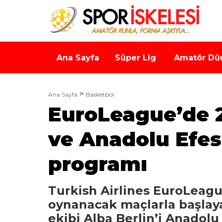
Ana Sayfa
Süper Lig
Amatör Dü
Ana Sayfa
Basketbol
EuroLeague’de 2
ve Anadolu Efes
programı
Turkish Airlines EuroLeag
oynanacak maçlarla başlay
ekibi Alba Berlin’i Anadolu 