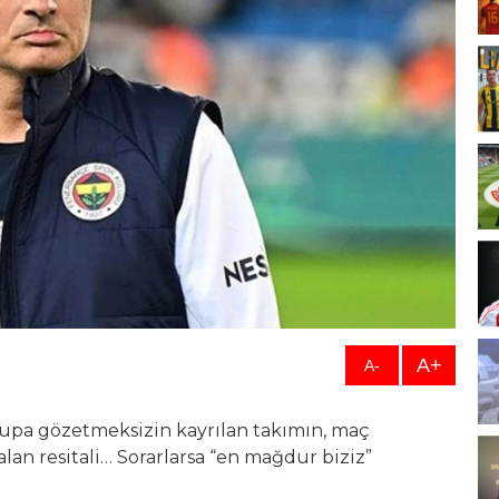
A+
A-
kupa gözetmeksizin kayrılan takımın, maç
n resitali… Sorarlarsa “en mağdur biziz”