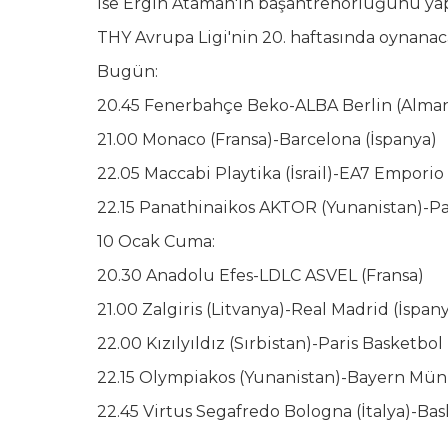
ise Ergin Ataman'ın başantrenörlüğünü yap
THY Avrupa Ligi'nin 20. haftasında oynanac
Bugün:
20.45 Fenerbahçe Beko-ALBA Berlin (Alma
21.00 Monaco (Fransa)-Barcelona (İspanya)
22.05 Maccabi Playtika (İsrail)-EA7 Emporio 
22.15 Panathinaikos AKTOR (Yunanistan)-Par
10 Ocak Cuma:
20.30 Anadolu Efes-LDLC ASVEL (Fransa)
21.00 Zalgiris (Litvanya)-Real Madrid (İspan
22.00 Kızılyıldız (Sırbistan)-Paris Basketbol
22.15 Olympiakos (Yunanistan)-Bayern Mün
22.45 Virtus Segafredo Bologna (İtalya)-Bas