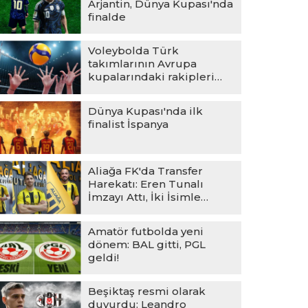
Arjantin, Dünya Kupası'nda
finalde
Voleybolda Türk
takımlarının Avrupa
kupalarındaki rakipleri
belli oldu
Dünya Kupası'nda ilk
finalist İspanya
Aliağa FK'da Transfer
Harekatı: Eren Tunalı
İmzayı Attı, İki İsimle
Vedalaşıldı
Amatör futbolda yeni
dönem: BAL gitti, PGL
geldi!
Beşiktaş resmi olarak
duyurdu: Leandro