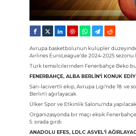
Avrupa basketbolunun kulüpler düzeyindek
Airlines EuroLeague’de 2024-2025 sezonu h
Türk temsilcilerinden Fenerbahçe Beko bug
FENERBAHÇE, ALBA BERLİN'İ KONUK EDİ
Sarı-lacivertli ekip, Avrupa Ligi'nde 18. ve
Berlin'i ağırlayacak.
Ülker Spor ve Etkinlik Salonu'nda yapılaca
Organizasyonda bir maçı eksik Fenerbahçe B
5. sırada girdi.
ANADOLU EFES, LDLC ASVEL'İ AĞIRLAYA