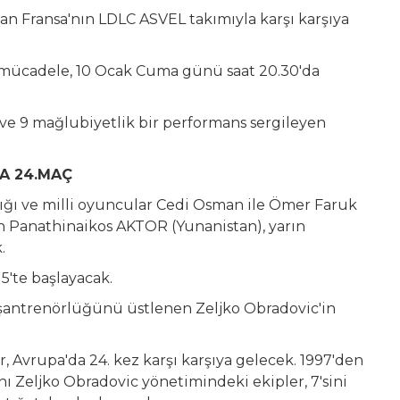
an Fransa'nın LDLC ASVEL takımıyla karşı karşıya
mücadele, 10 Ocak Cuma günü saat 20.30'da
ve 9 mağlubiyetlik bir performans sergileyen
A 24.MAÇ
ığı ve milli oyuncular Cedi Osman ile Ömer Faruk
n Panathinaikos AKTOR (Yunanistan), yarın
.
5'te başlayacak.
aşantrenörlüğünü üstlenen Zeljko Obradovic'in
r, Avrupa'da 24. kez karşı karşıya gelecek. 1997'den
ı Zeljko Obradovic yönetimindeki ekipler, 7'sini