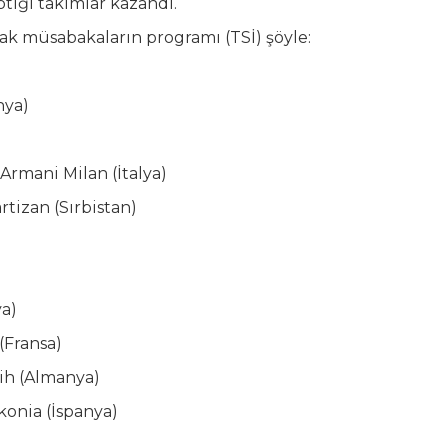
tığı takımlar kazandı.
ak müsabakaların programı (TSİ) şöyle:
nya)
Armani Milan (İtalya)
tizan (Sırbistan)
ya)
 (Fransa)
ih (Almanya)
konia (İspanya)