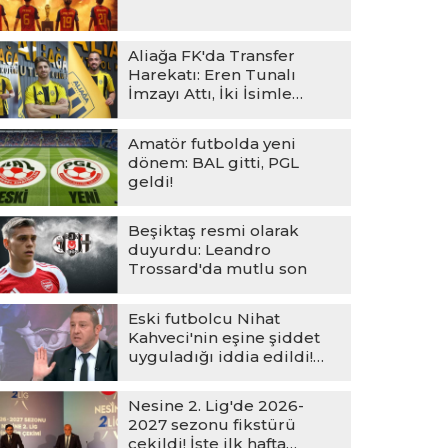
Aliağa FK'da Transfer
Harekatı: Eren Tunalı
İmzayı Attı, İki İsimle
Vedalaşıldı
Amatör futbolda yeni
dönem: BAL gitti, PGL
geldi!
Beşiktaş resmi olarak
duyurdu: Leandro
Trossard'da mutlu son
Eski futbolcu Nihat
Kahveci'nin eşine şiddet
uyguladığı iddia edildi!
Eşinden açıklama geldi
Nesine 2. Lig'de 2026-
2027 sezonu fikstürü
çekildi! İşte ilk hafta