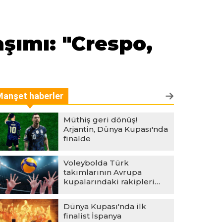
şımı: "Crespo,
Manşet haberler
Müthiş geri dönüş!
Arjantin, Dünya Kupası'nda
finalde
Voleybolda Türk
takımlarının Avrupa
kupalarındaki rakipleri
belli oldu
Dünya Kupası'nda ilk
finalist İspanya