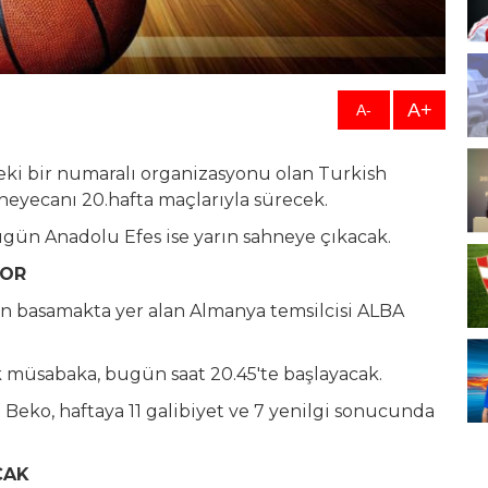
A+
A-
i bir numaralı organizasyonu olan Turkish
eyecanı 20.hafta maçlarıyla sürecek.
ün Anadolu Efes ise yarın sahneye çıkacak.
YOR
 son basamakta yer alan Almanya temsilcisi ALBA
k müsabaka, bugün saat 20.45'te başlayacak.
eko, haftaya 11 galibiyet ve 7 yenilgi sonucunda
CAK